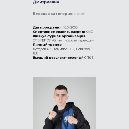
Дмитриевич
Весовая категория:
63,5 кг
Дата рождения:
16.01.2005
Спортивное звание, разряд:
КМС
Физкультурная организация:
СПБ ГБПОУ «Олимпийские надежды»
Личный тренер
:
Дотдаев Р.Х., Томилов Н.С., Левизов
Д.В.
Высший результат сезона:
ЧСПб 1