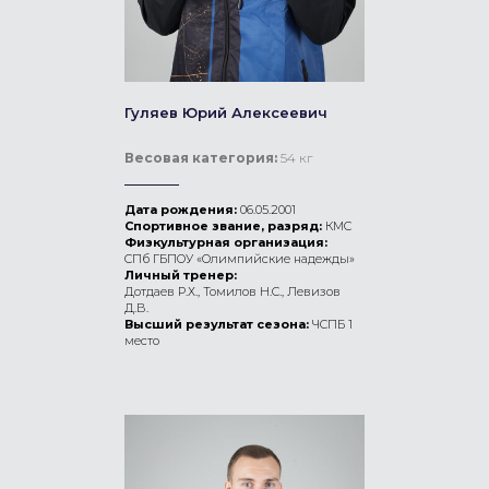
Гуляев Юрий Алексеевич
Весовая категория:
54 кг
Дата рождения:
06.05.2001
Спортивное звание, разряд:
КМС
Физкультурная организация:
СПб ГБПОУ «Олимпийские надежды»
Личный тренер:
Дотдаев Р.Х., Томилов Н.С., Левизов
Д.В.
Высший результат сезона:
ЧСПБ 1
место