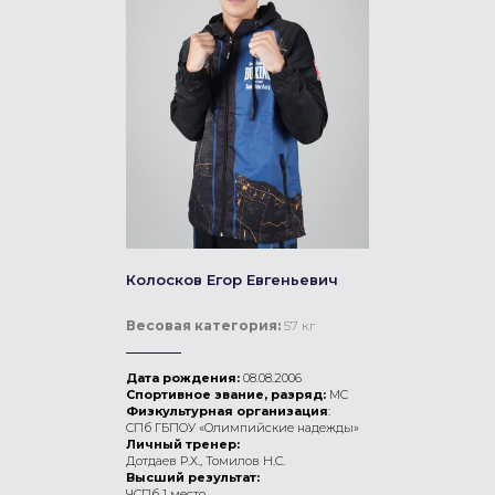
Колосков Егор Евгеньевич
Весовая категория:
57 кг
Дата рождения:
08.08.2006
Спортивное звание, разряд:
МС
Физкультурная организация
:
СПб ГБПОУ «Олимпийские надежды»
Личный тренер:
Дотдаев Р.Х., Томилов Н.С.
Высший результат:
ЧСПб 1 место