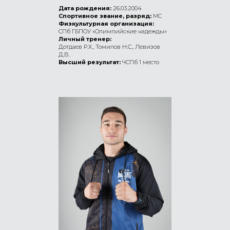
Дата рождения:
26.03.2004
Спортивное звание, разряд:
МС
Физкультурная организация:
СПб ГБПОУ «Олимпийские надежды»
Личный тренер:
Дотдаев Р.Х., Томилов Н.С., Левизов
Д.В.
Высший результат:
ЧСПб 1 место