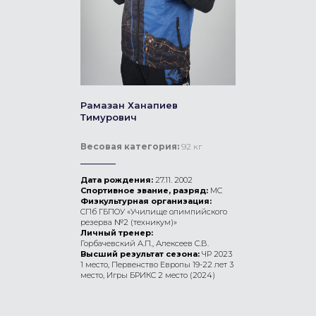
Рамазан Ханапиев
Тимурович
Весовая категория:
92 кг
Дата рождения:
27.11. 2002
Спортивное звание, разряд:
МС
Физкультурная организация:
СПб ГБПОУ «Училище олимпийского
резерва №2 (техникум)»
Личный тренер:
Горбачевский А.П., Алексеев С.В.
Высший результат сезона:
ЧР 2023
1 место, Первенство Европы 19-22 лет 3
место, Игры БРИКС 2 место (2024)