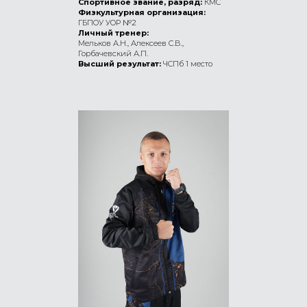
Спортивное звание, разряд:
КМС
Физкультурная организация:
ГБПОУ УОР №2
Личный тренер:
Мельков А.Н., Алексеев С.В.,
Горбачевский А.П.
Высший результат:
ЧСПб 1 место