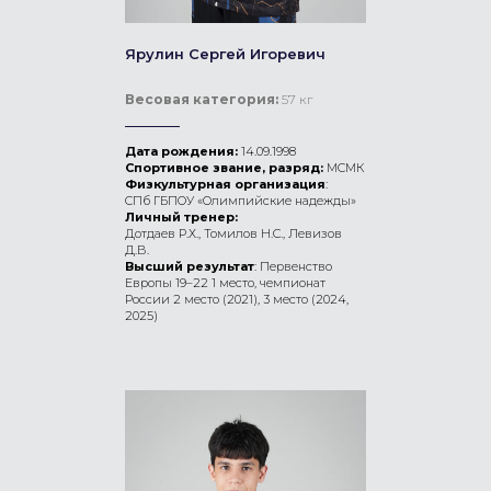
Ярулин Сергей Игоревич
Весовая категория:
57 кг
Дата рождения:
14.09.1998
Спортивное звание, разряд:
МСМК
Физкультурная организация
:
СПб ГБПОУ «Олимпийские надежды»
Личный тренер:
Дотдаев Р.Х., Томилов Н.С., Левизов
Д.В.
Высший результат
: Первенство
Европы 19–22 1 место, чемпионат
России 2 место (2021), 3 место (2024,
2025)