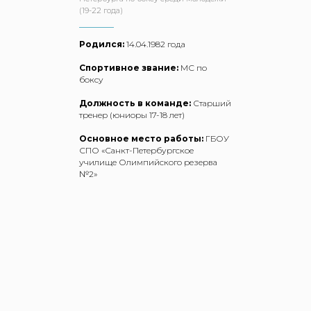
(19-22 года)
Родился:
14.04.1982 года
Спортивное звание:
МС по
боксу
Должность в команде:
Старший
тренер (юниоры 17-18 лет)
Основное место работы:
ГБОУ
СПО «Санкт-Петербургское
училище Олимпийского резерва
№2»