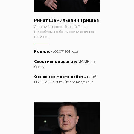
Ринат Шамильевич Тришев
Старший тренер сборной Санкт-
Петербурга по боксу среди юниоров
(17-18 лет)
Родился:
03.07.1961 года
Спортивное звание:
МСМК по
боксу
Основное место работы:
СПб
ГБПОУ "Олимпийские надежды"