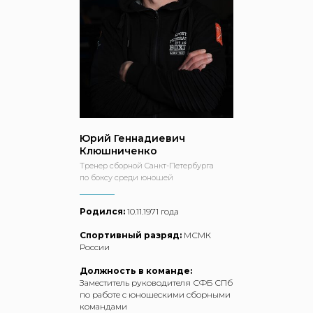
Юрий Геннадиевич
Клюшниченко
Тренер сборной Санкт-Петербурга
по боксу среди юношей
Родился:
10.11.1971 года
Спортивный разряд:
МСМК
России
Должность в команде:
Заместитель руководителя СФБ СПб
по работе с юношескими сборными
командами