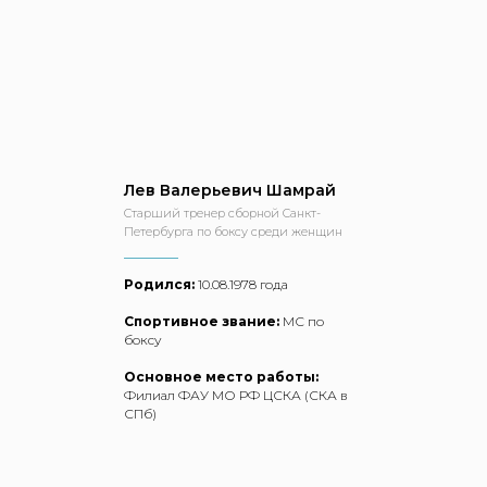
Лев Валерьевич Шамрай
Старший тренер сборной Санкт-
Петербурга по боксу среди женщин
Родился:
10.08.1978 года
Спортивное звание:
МС по
боксу
Основное место работы:
Филиал ФАУ МО РФ ЦСКА (СКА в
СПб)