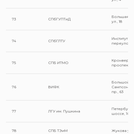
Большая М
73
СПбГУПТиД
ул., 18
Институтск
74
СПбГЛТУ
переулок, 
Кронверск
75
СПБ ИТМО
проспект, 
Большой
76
ВИФК
Сампсоние
пр., 63
Петербург
77
ЛГУ им. Пушкина
шоссе, 10
78
СПБ ТЭиМ
Жукова ул., 