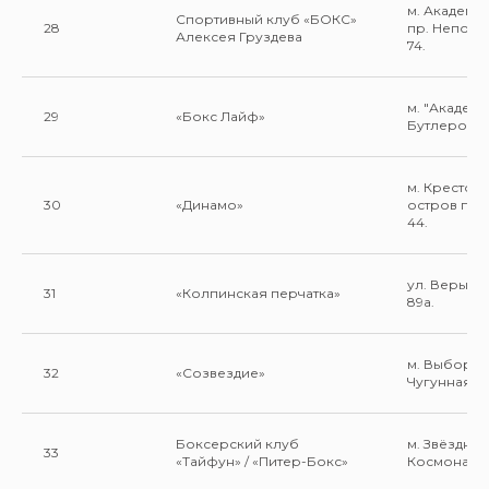
м. Академи
Спортивный клуб «БОКС»
28
пр. Непок
Алексея Груздева
74.
м. "Академ
29
«Бокс Лайф»
Бутлерова, 9
м. Крестов
30
«Динамо»
остров пр.
44.
ул. Веры С
31
«Колпинская перчатка»
89а.
м. Выборгс
32
«Созвездие»
Чугунная 14
Боксерский клуб
м. Звёздная
33
«Тайфун» / «Питер-Бокс»
Космонавто