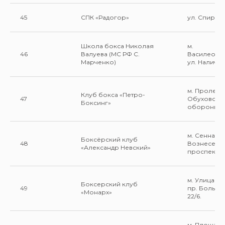
45
СПК «Радогор»
ул. Спирина 
Школа бокса Николая
м.
46
Валуева (МС РФ С.
Василеост
Марченко)
ул. Налична
м. Пролета
Клуб бокса «Петро-
47
Обуховско
Боксинг»
обороны 24
м. Сенная 
Боксёрский клуб
48
Вознесенс
«Александр Невский»
проспект 4
м. Улица Д
Боксерский клуб
49
пр. Больше
«Монарх»
22/6.
м. Площадь