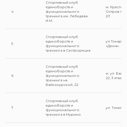
Спортивный клуб
единоборств и
м. Крестов
4
функционального
Остров Сп
тренинга им. Лебедева
2/1.
И.М.
Спортивный клуб
единоборств и
ул.Токарева
5
функционального
«Дюна».
тренинга в Сестрорецке
Спортивный клуб
единоборств и
м. ул. Байк
6
функционального
22, 3 этаж.
тренинга на
Байконурской, 22.
Спортивный клуб
единоборств и
7
ул. Тихая, 14
функционального
тренинга в Мурино