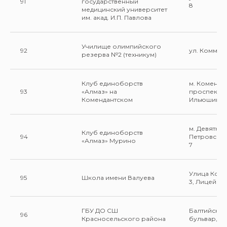
91
государственный
8
медицинский университет
им. акад. И.П. Павлова
Училище олимпийского
92
ул. Коммун
резерва №2 (техникум)
Клуб единоборств
м. Коменда
93
«Алмаз» на
проспект, у
Комендантском
Ильюшина 5,
м. Девяткин
Клуб единоборств
94
Петровский
«Алмаз» Мурино
7
Улица Котина
95
Школа имени Валуева
3, Лицей 59
ГБУ ДО СШ
Балтийский
96
Красносельского района
бульвар, д. 