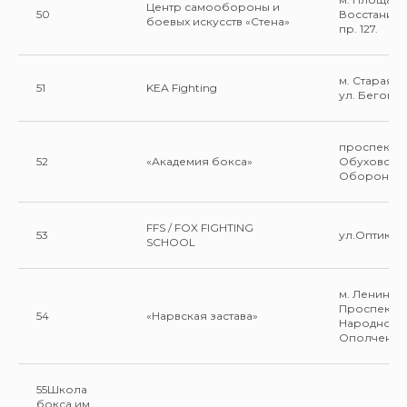
Центр самообороны и
50
Восстания 
боевых искусств «Стена»
пр. 127.
м. Старая 
51
KEА Fighting
ул. Беговая
проспект
52
«Академия бокса»
Обуховско
Обороны 12
FFS / FOX FIGHTING
53
ул.Оптиков д
SCHOOL
м. Ленинск
Проспект п
54
«Нарвская застава»
Народного
Ополчения 
55Школа
бокса им.