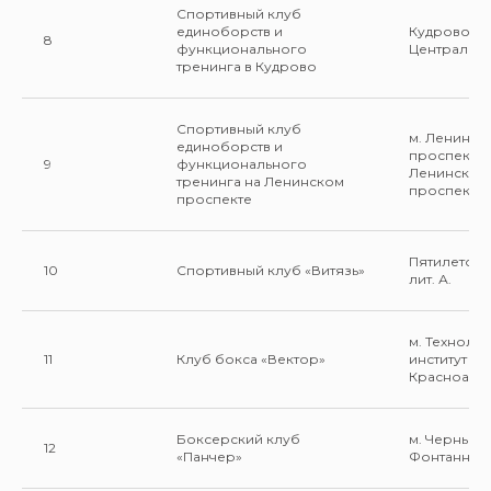
Спортивный клуб
единоборств и
Кудрово, ул
8
функционального
Центральна
тренинга в Кудрово
Спортивный клуб
м. Ленинск
единоборств и
проспект у
9
функционального
Ленинский
тренинга на Ленинском
проспект 1
проспекте
Пятилеток п
10
Спортивный клуб «Витязь»
лит. А.
м. Техноло
11
Клуб бокса «Вектор»
институт ул.
Красноарме
Боксерский клуб
м. Черныше
12
«Панчер»
Фонтанная 