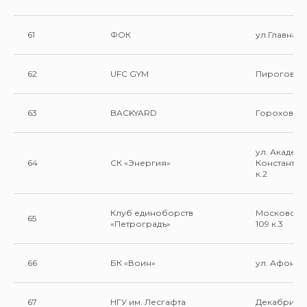
61
ФОК
ул.Главная 
62
UFC GYM
Пироговска
63
BACKYARD
Гороховая 
ул. Академ
64
СК «Энергия»
Константин
к.2
Клуб единоборств
Московский
65
«Петроградъ»
109 к.3
66
БК «Воин»
ул. Афонска
67
НГУ им. Лесгафта
Декабристов