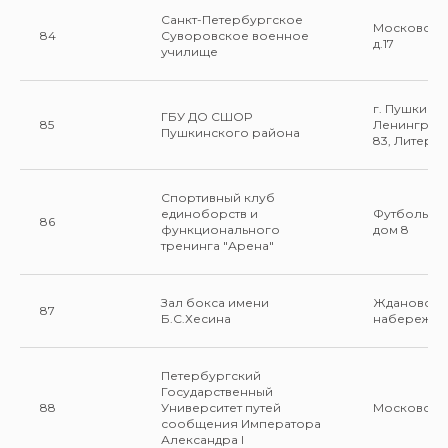
Санкт-Петербургское
Московский
84
Суворовское военное
д.17
училище
г. Пушкин, у
ГБУ ДО СШОР
85
Ленинградс
Пушкинского района
83, Литера 
Спортивный клуб
единоборств и
Футбольная
86
функционального
дом 8
тренинга "Арена"
Зал бокса имени
Ждановска
87
Б.С.Хесина
набережная
Петербургский
Государственный
88
Университет путей
Московский
сообщения Императора
Александра I