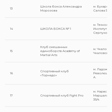
Школа бокса Александра
м. Бухарест
13
Морозова
Салова 52.
м. Техноло
14
ШКОЛА БОКСА № 1
Институт ул.
Серпуховск
Клуб смешанных
м. Чкаловск
15
единоборств Academy of
Чкаловский 
Martial Arts
м. Ладожска
Спортивный клуб
16
Революции 
«Торнадо»
А.
м. Нарвская
17
Спортивный клуб Fight Pro
Маршала Г
35/4.