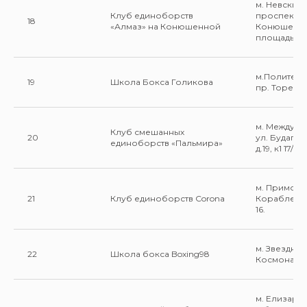
м. Невский
Клуб единоборств
проспект,
18
«Алмаз» на Конюшенной
Конюшенн
площадь 2В
м.Политехн
19
Школа Бокса Голикова
пр. Тореза 3
м. Междуна
Клуб смешанных
20
ул. Будапеш
единоборств «Пальмира»
д.19, к1 17/2.
м. Приморс
21
Клуб единоборств Corona
Кораблест
16.
м. Звездная
22
Школа бокса Boxing98
Космонавтов
м. Елизаро