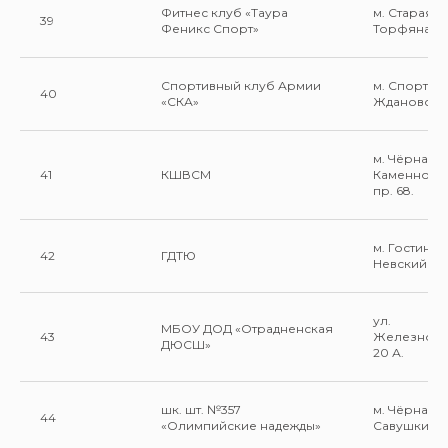
Фитнес клуб «Таура
м. Старая 
39
Феникс Спорт»
Торфяная д
Спортивный клуб Армии
м. Спортив
40
«СКА»
Ждановская
м. Чёрная 
41
КШВСМ
Каменноос
пр. 68.
м. Гостины
42
ГДТЮ
Невский пр.
ул.
МБОУ ДОД «Отрадненская
43
Железнод
ДЮСШ»
20 А.
шк. шт. №357
м. Чёрная р
44
«Олимпийские надежды»
Савушкина 1