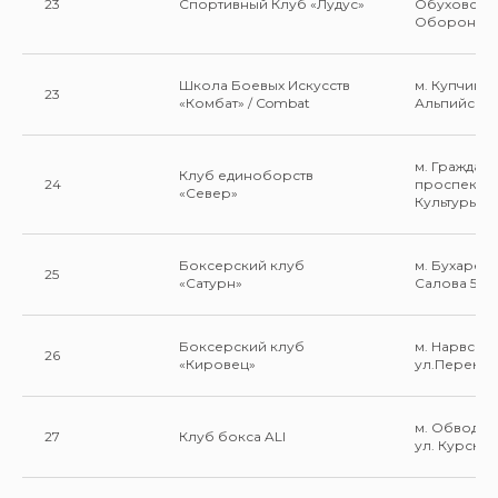
23
Спортивный Клуб «Лудус»
Обуховско
Обороны 119
Школа Боевых Искусств
м. Купчино 
23
«Комбат» / Combat
Альпийский 
м. Граждан
Клуб единоборств
24
проспект п
«Север»
Культуры 25/
Боксерский клуб
м. Бухарест
25
«Сатурн»
Салова 52.
Боксерский клуб
м. Нарвска
26
«Кировец»
ул.Перекоп
м. Обводны
27
Клуб бокса ALI
ул. Курская