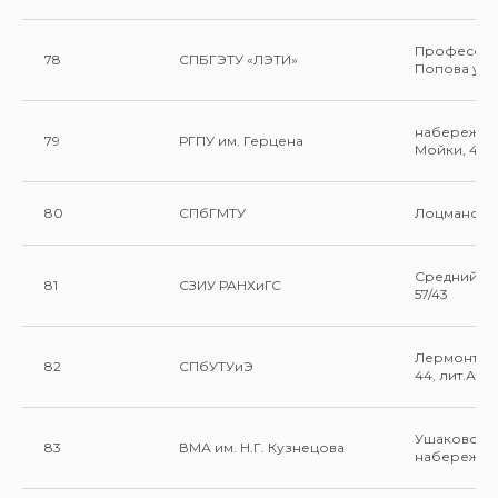
Профессо
78
СПБГЭТУ «ЛЭТИ»
Попова ул.,
набережна
79
РГПУ им. Герцена
Мойки, 48
80
СПбГМТУ
Лоцманская 
Средний пр.
81
СЗИУ РАНХиГС
57/43
Лермонтовс
82
СПбУТУиЭ
44, лит.А
Ушаковска
83
ВМА им. Н.Г. Кузнецова
набережная,