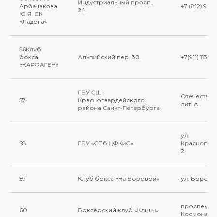
Индустриальный просп.,
Арбачакова
+7 (812) 931-
24.
Ю.Я. СК
«Ладога»
56Клуб
бокса
Альпийский пер. 30.
+7(911) 113-16
«КАРФАГЕН»
ГБУ СШ
Отечественн
57
Красногвардейского
лит. А .
района Санкт-Петербурга
ул.
58
ГБУ «СПб ЦФКиС»
Краснопут
2.
59
Клуб бокса «На Боровой»
ул. Боровая
проспект
60
Боксёрский клуб «Клинч»
Космонавто