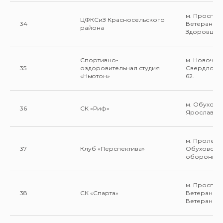
м. Проспек
ЦФКСиЗ Красносельского
34
Ветеранов 
района
Здоровцева
Спортивно-
м. Новочер
35
оздоровительная студия
Свердловск
«Ньютон»
62.
м. Обухово 
36
СК «Риф»
Ярослава Г
м. Пролета
37
Клуб «Перспектива»
Обуховско
обороны 24
м. Проспек
38
СК «Спарта»
Ветеранов 
Ветеранов 1