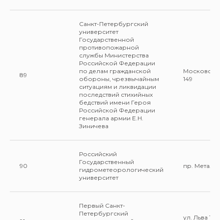
Санкт-Петербургский
университет
Государственной
противопожарной
службы Министерства
Российской Федерации
по делам гражданской
Московский
89
обороны, чрезвычайным
149
ситуациям и ликвидации
последствий стихийных
бедствий имени Героя
Российской Федерации
генерала армии Е.Н.
Зиничева
Российский
Государственный
90
пр. Металли
гидрометеорологический
университет
Первый Санкт-
Петербургский
ул. Льва Тол