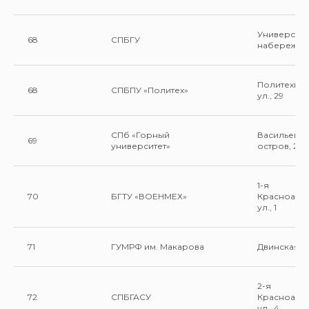
Университе
68
СПБГУ
набережная
Политехни
68
СПБПУ «Политех»
ул., 29
СПб «Горный
Васильевск
69
университет»
остров, 21 
1-я
70
БГТУ «ВОЕНМЕХ»
Красноарм
ул., 1
71
ГУМРФ им. Макарова
Двинская ул.
2-я
72
СПБГАСУ
Красноарм
ул., 4