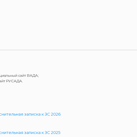
иальный сайт ВАДА;
айт РУСАДА.
нительная записка к ЗС 2026
нительная записка к ЗС 2025