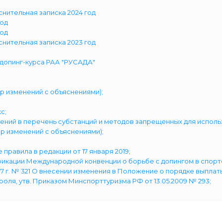
нительная записка 2024 год
год
год
нительная записка 2023 год
допинг-курса РАА "РУСАДА"
ор изменений с объяснениями);
с;
ий в перечень субстанций и методов запрещенных для использова
ор изменений с объяснениями);
равила в редакции от 17 января 2019;
ификации Международной конвенции о борьбе с допингом в спорт
17 г. № 321 О внесении изменения в Положение о порядке выплат
оля, утв. Приказом Минспорттуризма РФ от 13.05.2009 № 293;
ированию и расследованиям;