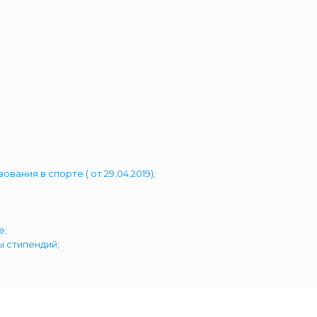
ния в спорте ( от 29.04.2019);
е;
ы стипендий;