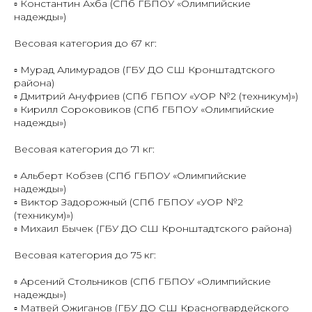
▫️ Константин Ахба (СПб ГБПОУ «Олимпийские
надежды»)
Весовая категория до 67 кг:
▫️ Мурад Алимурадов (ГБУ ДО СШ Кронштадтского
района)
▫️ Дмитрий Ануфриев (СПб ГБПОУ «УОР №2 (техникум)»)
▫️ Кирилл Сороковиков (СПб ГБПОУ «Олимпийские
надежды»)
Весовая категория до 71 кг:
▫️ Альберт Кобзев (СПб ГБПОУ «Олимпийские
надежды»)
▫️ Виктор Задорожный (СПб ГБПОУ «УОР №2
(техникум)»)
▫️ Михаил Бычек (ГБУ ДО СШ Кронштадтского района)
Весовая категория до 75 кг:
▫️ Арсений Стольников (СПб ГБПОУ «Олимпийские
надежды»)
▫️ Матвей Ожиганов (ГБУ ДО СШ Красногвардейского