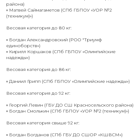
района)
▫️ Матвей Саймагаметов (СПб ГБПОУ «УОР №2
(техникум)»)
Весовая категория до 80 кг:
▫️ Богдан Александровский (РОО "Триумф
единоборств»)
▫️ Кирилл Коршаков (СПб ГБПОУ «Олимпийские
надежды»)
Весовая категория до 86 кг:
▫️ Даниил Грипп (СПб ГБПОУ «Олимпийские надежды»)
Весовая категория до 92 кг:
▫️ Георгий Левин (ГБУ ДО СШ Красносельского района)
▫️ Богдан Смолькин (СПб ГБПОУ «УОР №2 (техникум)»)
Весовая категория свыше 92 кг:
▫️ Богдан Богданов (СПб ГБУ ДО СШОР «КШВСМ»)