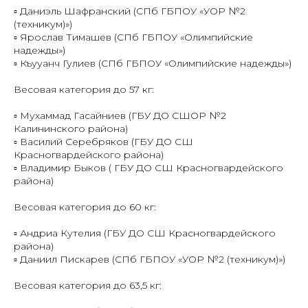
▫️ Даниэль Шафранский (СПб ГБПОУ «УОР №2
(техникум)»)
▫️ Ярослав Тимашев (СПб ГБПОУ «Олимпийские
надежды»)
▫️ Къууанч Гулиев (СПб ГБПОУ «Олимпийские надежды»)
Весовая категория до 57 кг:
▫️ Мухаммад Гасайниев (ГБУ ДО СШОР №2
Калининского района)
▫️ Василий Серебряков (ГБУ ДО СШ
Красногвардейского района)
▫️ Владимир Быков ( ГБУ ДО СШ Красногвардейского
района)
Весовая категория до 60 кг:
▫️ Андриа Кутелия (ГБУ ДО СШ Красногвардейского
района)
▫️ Даниил Пискарев (СПб ГБПОУ «УОР №2 (техникум)»)
Весовая категория до 63,5 кг: