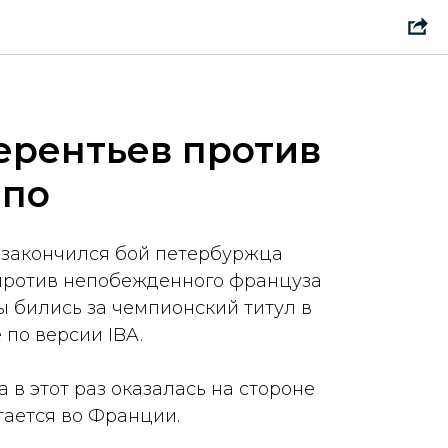
ерентьев против
апо
 закончился бой петербуржца
против непобежденного француза
ы бились за чемпионский титул в
 по версии IBA.
а в этот раз оказалась на стороне
тается во Франции.