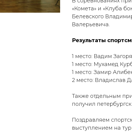
В соревнованиях пр
«Комета» и «Клуба бо
Белевского Владимир
Валерьевича.
Результаты спортсм
1 место: Вадим Загоря
1 место: Мухамед Курб
1 место: Замир Алибек
2 место: Владислав Д
Также отдельным при
получил петербургс
Поздравляем спортс
выступлением на тур