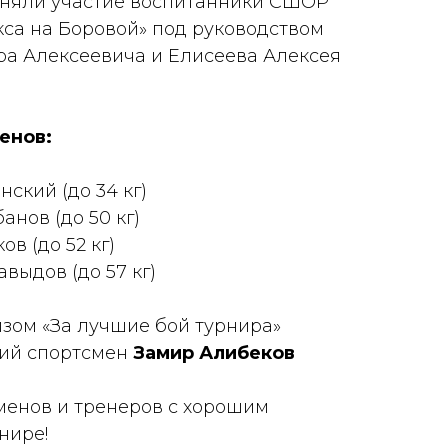
иняли участие воспитанники СШОР
кса на Боровой» под руководством
а Алексеевича и Елисеева Алексея
енов:
нский (до 34 кг)
анов (до 50 кг)
ов (до 52 кг)
авыдов (до 57 кг)
зом «За лучшие бой турнира»
кий спортсмен
Замир Алибеков
менов и тренеров с хорошим
нире!