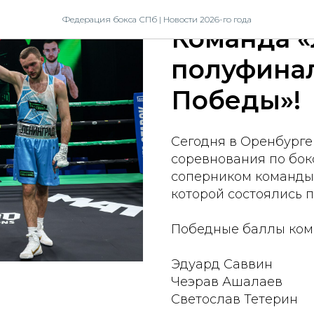
2026-05-21 16:22
Федерация бокса СПб | Новости 2026-го года
Команда «
полуфинал
Победы»!
Сегодня в Оренбурге
соревнования по бок
соперником команды 
которой состоялись 
Победные баллы ком
Эдуард Саввин
Чеэрав Ашалаев
Светослав Тетерин