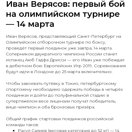
Иван Верясов: первый бой
на олимпийском турнире
— 14 марта
Иван Верясов, представляющий Санкт-Петербург на
Олимпийском отборочном турнире по боксу,
проведёт первый поединок уже завтра, 14 марта.
Соперником двукратного чемпиона России станет
испанец Аюб Гадфа Дрисси — его Иван уже побеждал
в дебютном бою Европейских Игр 2019. Соревнования
будут идти в Лондоне до 25 марта включительно.
Чтобы завоевать путёвку в Токио, петербургскому
спортсмену необходимо одержать победы в четырёх
поединках и дойти до полуфинальной стадии: в
супертяжёлом весе лицензии получат победитель,
вице-чемпион и оба бронзовых призёра.
Общий график стартовых поединков российской
команды таков:
Расул Салиев (весовая категория до 52 кг) — 14