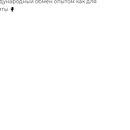
дународный обмен опытом как для
иты 🥊