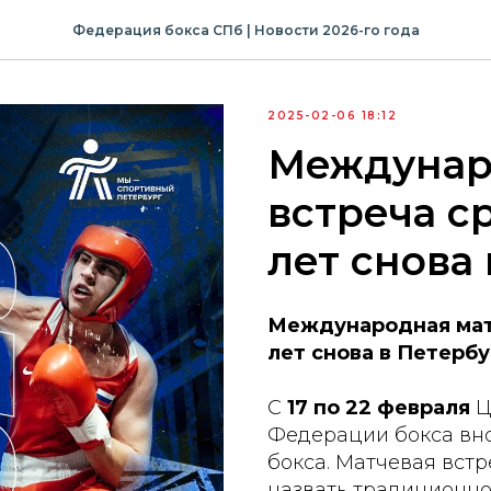
Федерация бокса СПб | Новости 2026-го года
2025-02-06 18:12
️Междунар
встреча с
лет снова
️Международная мат
лет снова
в Петербу
С
17 по 22 февраля
Ц
Федерации бокса вн
бокса. Матчевая встр
назвать традиционно