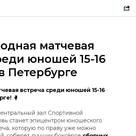
одная матчевая
реди юношей 15-16
 в Петербурге
чевая встреча среди юношей 15-16
рге!
🥊
ентральный зал Спортивной
овь станет эпицентром юношеского
еча, которую по праву уже можно
й, соберёт лучших боксёров
сборных