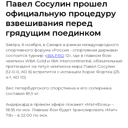
Павел Сосулин прошел
официальную процедуру
взвешивания перед
грядущим поединком
Завтра, 6 ноября, в Самаре в рамках международного
спортивного форума «Россия - спортивная держава»
состоится турнир «
IBA.PRO
12», где в главном бою
чемпион WBA Gold и IBA Intercontinental, обязательный
претендент на титул чемпиона мира Павел Сосулин
(12-0-0, KO 6) встретится с испанцем Хорхе Фортеа (25-
4-1, KO 10).
Вес петербургского спорстмена и его соперника
составил 69,9 кг.
Андеркард в прямом эфире покажет «Матч!Боец» –
18:55 по мск. Главные бои будет транслировать «Матч
ТВ» – в 22:00 по мск.