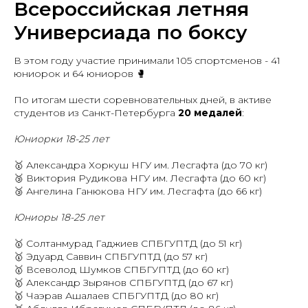
Всероссийская летняя
Универсиада по боксу
В этом году участие принимали 105 спортсменов - 41
юниорок и 64 юниоров 🥊
По итогам шести соревновательных дней, в активе
студентов из Санкт-Петербурга
20 медалей
:
Юниорки 18-25 лет
🥇 Александра Хоркуш НГУ им. Лесгафта (до 70 кг)
🥉 Виктория Рудикова НГУ им. Лесгафта (до 60 кг)
🥉 Ангелина Ганюкова НГУ им. Лесгафта (до 66 кг)
Юниоры 18-25 лет
🥇 Солтанмурад Гаджиев СПБГУПТД (до 51 кг)
🥇 Эдуард Саввин СПБГУПТД
(до 57 кг)
🥇 Всеволод Шумков СПБГУПТД (до 60 кг)
🥇 Александр Зырянов СПБГУПТД (до 67 кг)
🥇 Чаэрав Ашалаев СПБГУПТД (до 80 кг)