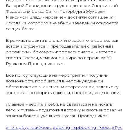
Валерий Леонидович с руководителем Спортивной
Федерации бокса Санкт-Петербурга Жуковым
Максимом Владимировичем достигли соглашения,
исходя из которого в учебном заведении откроется
секция бокса.
⠀
В рамках проекта в стенах Университета состоялась
встреча студентов и преподавателей с известным
российским боксёром-профессионалом, мастером
спорта России, чемпионом мира по версии WBO
Русланом Проводниковым.
⠀
Все присутствующие на мероприятии получили
возможность пообщаться в непринуждённой
обстановке со знаменитым спортсменом, задать ему
вопросы, поговорить о жизни, спорте и даже поэзии.
⠀
«Главное – верить в себя, не сдаваться и не искать
лёгких путей» – подытожил встречу и смотивировал на
занятия боксом учащихся Руслан Проводников.
⠀
#петербургскийбокс
#boxing
#spbboxing
#бокс
#Рус