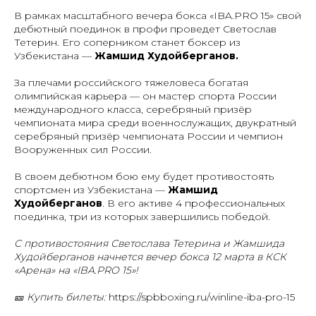
В рамках масштабного вечера бокса «IBA.PRO 15» свой
дебютный поединок в профи проведет Светослав
Тетерин. Его соперником станет боксер из
Узбекистана —
Жамшид Худойберганов.
За плечами российского тяжеловеса богатая
олимпийская карьера — он мастер спорта России
международного класса, серебряный призёр
чемпионата мира среди военнослужащих, двукратный
серебряный призёр чемпионата России и чемпион
Вооруженных сил России.
В своем дебютном бою ему будет противостоять
спортсмен из Узбекистана —
Жамшид
Худойберганов
. В его активе 4 профессиональных
поединка, три из которых завершились победой.
С противостояния Светослава Тетерина и Жамшида
Худойберганов начнется вечер бокса 12 марта в КСК
«Арена» на «IBA.PRO 15»!
🎫
Купить билеты:
https://spbboxing.ru/winline-iba-pro-15