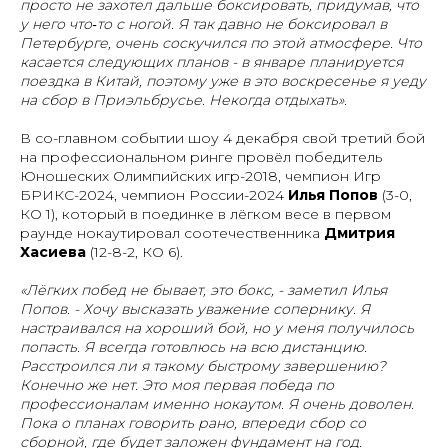
просто не захотел дальше боксировать, придумав, что
у него что‑то с ногой. Я так давно не боксировал в
Петербурге, очень соскучился по этой атмосфере. Что
касается следующих планов - в январе планируется
поездка в Китай, поэтому уже в это воскресенье я уеду
на сбор в Приэльбрусье. Некогда отдыхать».
В со-главном событии шоу 4 декабря свой третий бой
на профессиональном ринге провёл победитель
Юношеских Олимпийских игр-2018, чемпион Игр
БРИКС-2024, чемпион России-2024
Илья Попов
(3-0,
КО 1), который в поединке в лёгком весе в первом
раунде нокаутировал соотечественника
Дмитрия
Хасиева
(12-8-2, КО 6).
«Лёгких побед не бывает, это бокс, - заметил Илья
Попов. - Хочу высказать уважение сопернику. Я
настраивался на хороший бой, но у меня получилось
попасть. Я всегда готовлюсь на всю дистанцию.
Расстроился ли я такому быстрому завершению?
Конечно же нет. Это моя первая победа по
профессионалам именно нокаутом. Я очень доволен.
Пока о планах говорить рано, впереди сбор со
сборной, где будет заложен фундамент на год.