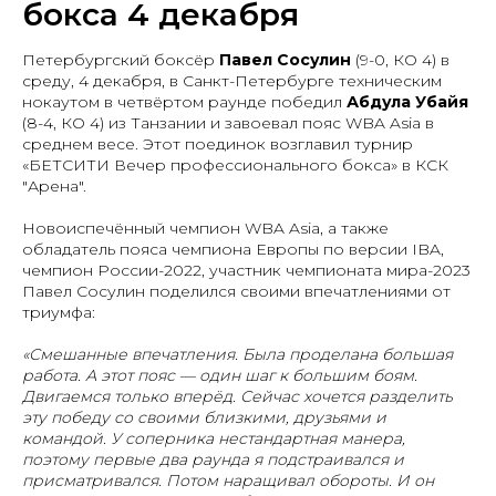
бокса 4 декабря
Петербургский боксёр
Павел Сосулин
(9-0, КО 4) в
среду, 4 декабря, в Санкт-Петербурге техническим
нокаутом в четвёртом раунде победил
Абдула Убайя
(8-4, КО 4) из Танзании и завоевал пояс WBA Asia в
среднем весе. Этот поединок возглавил турнир
«БЕТСИТИ Вечер профессионального бокса» в КСК
"Арена".
Новоиспечённый чемпион WBA Asia, а также
обладатель пояса чемпиона Европы по версии IBA,
чемпион России-2022, участник чемпионата мира-2023
Павел Сосулин поделился своими впечатлениями от
триумфа:
«Смешанные впечатления. Была проделана большая
работа. А этот пояс — один шаг к большим боям.
Двигаемся только вперёд. Сейчас хочется разделить
эту победу со своими близкими, друзьями и
командой. У соперника нестандартная манера,
поэтому первые два раунда я подстраивался и
присматривался. Потом наращивал обороты. И он