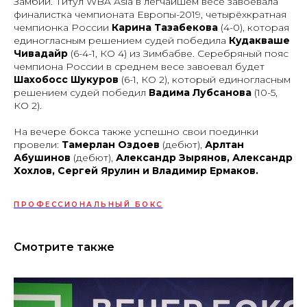
Замбии. Титул WBA Asia в легчайшем весе завоевала
финалистка чемпионата Европы-2019, четырёхкратная
чемпионка России
Карина Тазабекова
(4-0), которая
единогласным решением судей победила
Кудакваше
Чивадайр
(6-4-1, КО 4) из Зимбабве. Серебряный пояс
чемпиона России в среднем весе завоевал будет
Шахобосс Шукуров
(6-1, КО 2), который единогласным
решением судей победил
Вадима Лубсанова
(10-5,
КО 2).
На вечере бокса также успешно свои поединки
провели:
Тамерлан Оздоев
(дебют),
Арлтан
Абушинов
(дебют),
Александр Зырянов, Александр
Хохлов, Сергей Ярулин и Владимир Ермаков.
ПРОФЕССИОНАЛЬНЫЙ БОКС
Смотрите также