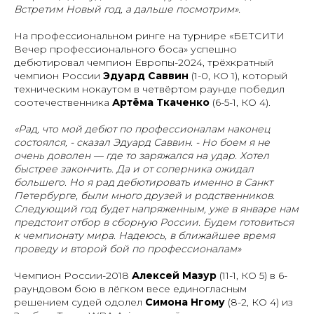
Встретим Новый год, а дальше посмотрим».
На профессиональном ринге на турнире «БЕТСИТИ
Вечер профессионального боса» успешно
дебютировал чемпион Европы-2024, трёхкратный
чемпион России
Эдуард Саввин
(1-0, КО 1), который
техническим нокаутом в четвёртом раунде победил
соотечественника
Артёма Ткаченко
(6-5-1, КО 4).
«Рад, что мой дебют по профессионалам наконец
состоялся, - сказал Эдуард Саввин. - Но боем я не
очень доволен — где то заряжался на удар. Хотел
быстрее закончить. Да и от соперника ожидал
большего. Но я рад дебютировать именно в Санкт
Петербурге, были много друзей и родственников.
Следующий год будет напряженным, уже в январе нам
предстоит отбор в сборную России. Будем готовиться
к чемпионату мира. Надеюсь, в ближайшее время
проведу и второй бой по профессионалам»
Чемпион России-2018
Алексей Мазур
(11-1, КО 5) в 6-
раундовом бою в лёгком весе единогласным
решением судей одолел
Симона Нгому
(8-2, КО 4) из