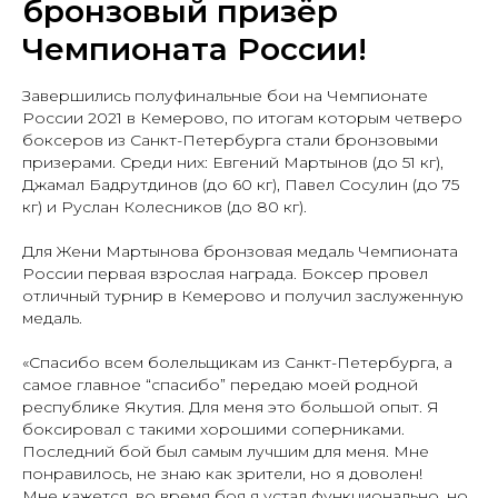
бронзовый призёр
Чемпионата России!
Завершились полуфинальные бои на Чемпионате
России 2021 в Кемерово, по итогам которым четверо
боксеров из Санкт-Петербурга стали бронзовыми
призерами. Среди них: Евгений Мартынов (до 51 кг),
Джамал Бадрутдинов (до 60 кг), Павел Сосулин (до 75
кг) и Руслан Колесников (до 80 кг).
Для Жени Мартынова бронзовая медаль Чемпионата
России первая взрослая награда. Боксер провел
отличный турнир в Кемерово и получил заслуженную
медаль.
«Спасибо всем болельщикам из Санкт-Петербурга, а
самое главное “спасибо” передаю моей родной
республике Якутия. Для меня это большой опыт. Я
боксировал с такими хорошими соперниками.
Последний бой был самым лучшим для меня. Мне
понравилось, не знаю как зрители, но я доволен!
Мне кажется, во время боя я устал функционально, но