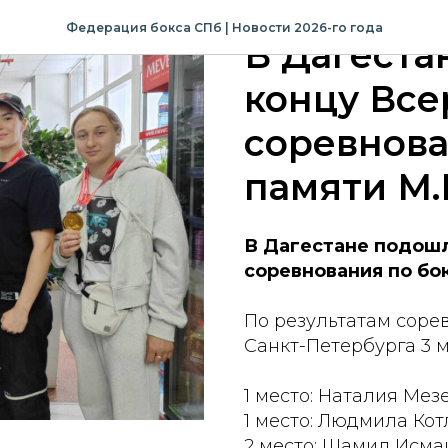
2025-06-07 17:45
Федерация бокса СПб | Новости 2026-го года
В Дагеста
концу Все
соревнова
памяти М.
В Дагестане подошл
соревнования по бо
По результатам соре
Санкт-Петербурга 3 
1 место: Наталия Мезе
1 место: Людмила Котл
2 место: Шамил Исмаил