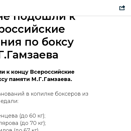
не подошли к
российские
ния по боксу
Г.Гамзаева
и к концу Всероссийские
ксу памяти М.Г.Гамзаева.
внований в копилке боксеров из
медали:
нцева (до 60 кг);
ярова (до 70 кг);
ов (до 67 кг).