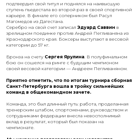
подтвердил свой титул и поднялся на наивысшую
ступень пьедестала во второй раз в своей спортивной
карьере. В финале его соперником был Расул
Магомедов из Дагестана.
Серебро на свой счет записал
Эдуард Саввин
в
зрелищном поединке против Андрей Пегливаняна из
Краснодарского края. Боксеры выступают в весовой
категории до 57 кг.
Бронза на счету
Сергея Ярулина
. В полуфинальном
бою он сошелся на ринге с будущим чемпионом
своей весовой категории — Андреем Пегливаняном.
Приятно отметить, что по итогам турнира сборная
Санкт-Петербурга вошла в тройку сильнейших
команд в общекомандном зачете.
Команда, это был длинный путь: работа, проделанная
тренерским штабом, спортсменами, руководством и
сотрудниками федерации внесла невосполнимый
вклад в результат, который был показан на
чемпионате.