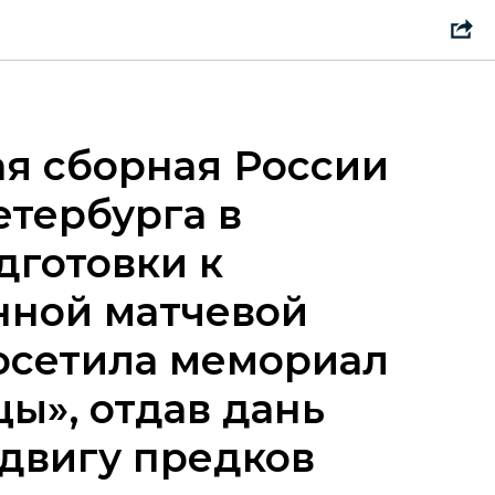
я сборная России
етербурга в
дготовки к
нной матчевой
осетила мемориал
ы», отдав дань
двигу предков