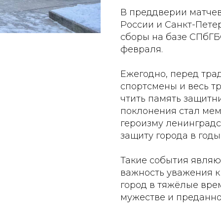
В преддверии матче
России и Санкт-Пете
сборы на базе СПбГБ
февраля.
Ежегодно, перед тр
спортсмены и весь т
чтить память защитни
поклонения стал ме
героизму ленинградс
защиту города в год
Такие события являю
важность уважения к 
город в тяжёлые врем
мужестве и преданно