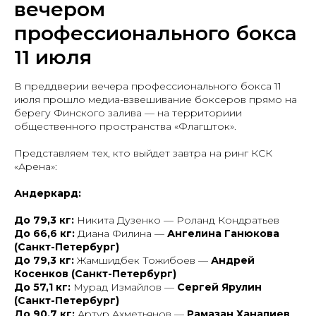
вечером
профессионального бокса
11 июля
В преддверии вечера профессионального бокса 11
июля прошло медиа-взвешивание боксеров прямо на
берегу Финского залива — на территориии
общественного пространства «Флагшток».
Представляем тех, кто выйдет завтра на ринг КСК
«Арена»:
Андеркард:
До 79,3 кг:
Никита Дузенко — Роланд Кондратьев
До 66,6 кг:
Диана Филина —
Ангелина Ганюкова
(Санкт-Петербург)
До 79,3 кг:
Жамшидбек Тожибоев —
Андрей
Косенков (Санкт-Петербург)
До 57,1 кг:
Мурад Измайлов —
Сергей Ярулин
(Санкт-Петербург)
До 90,7 кг:
Артур Ахметьянов —
Рамазан Ханапиев