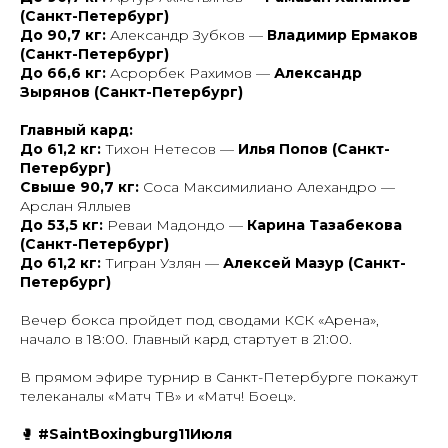
(Санкт-Петербург)
До 90,7 кг:
Александр Зубков —
Владимир Ермаков
(Санкт-Петербург)
До 66,6 кг:
Асрорбек Рахимов —
Александр
Зырянов (Санкт-Петербург)
Главный кард:
До 61,2 кг:
Тихон Нетесов —
Илья Попов (Санкт-
Петербург)
Свыше 90,7 кг:
Соса Максимилиано Алехандро —
Арслан Яллыев
До 53,5 кг:
Реваи Мадондо —
Карина Тазабекова
(Санкт-Петербург)
До 61,2 кг:
Тигран Узлян —
Алексей Мазур (Санкт-
Петербург)
Вечер бокса пройдет под сводами КСК «Арена»,
начало в 18:00. Главный кард стартует в 21:00.
В прямом эфире турнир в Санкт-Петербурге покажут
телеканалы «Матч ТВ» и «Матч! Боец».
🥊
#SaintBoxingburg11Июля