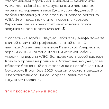
спортсменами с громкими именами — чемпионом
WBC International Ваге Саруханяном и чемпионом
мира в полусреднем весе Джулиусом Индонго. Эти
победы продвинули его в топ-15 мирового рейтинга
WBA. Этот поединок станет первым в карьере
Харитона, где на кону стоят чемпионские пояса
ведущих мировых организаций. 🔝
У соперника Агрбы, Клаудио Габриэля Данефа, тоже за
спиной отличный профессиональный опыт. Он
чемпион Аргентины, чемпион Латинской Америки по
версии WBC и континентальный чемпион обеих
Америк по версии WBC. Большую часть своей карьеры
Клаудио провел на родине, в Аргентине, но уже успел
обрести бесценный опыт поединка с непобежденным
боксером. В октябре 2023 года он огорчил молодого
и перспективного Луиса Торреса Валенсуэлу в
титульном поединке.
ПРОФЕССИОНАЛЬНЫЙ БОКС