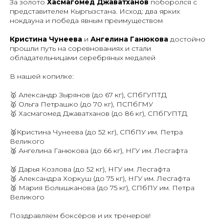
За золото
Хасмагомед Джаватханов
поборолся с
представителем Кыргызстана. Исход: два ярких
нокдауна и победа явным преимуществом
Кристина Чунеева
и
Ангелина Ганюкова
достойно
прошли путь на соревнованиях и стали
обладательницами серебряных медалей
В нашей копилке:
🥇 Александр Зырянов (до 67 кг), СПбГУПТД
🥇 Ольга Петрашко (до 70 кг), ПСПбГМУ
🥇 Хасмагомед Джаватханов (до 86 кг), СПбГУПТД
🥈Кристина Чунеева (до 52 кг), СПбПУ им. Петра
Великого
🥈 Ангелина Ганюкова (до 66 кг), НГУ им. Лесгафта
🥉 Дарья Козлова (до 52 кг), НГУ им. Лесгафта
🥉 Александра Хоркуш (до 75 кг), НГУ им. Лесгафта
🥉 Мария Болышканова (до 75 кг), СПбПУ им. Петра
Великого
Поздравляем боксёров и их тренеров!