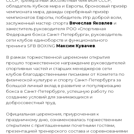
СССР, трёхкратный абсолютный чемпион СССР,
обладатель Кубков мира и Европы, бронзовый призёр
чемпионата мира, дважды серебряный призёр
чемпионатов Европы, победитель Игр доброй воли,
заслуженный мастер спорта
Вячеслав Яковлев
и
заместитель руководителя РОО «Спортивная
Федерация бокса Санкт-Петербурга», руководитель
сети клубов единоборств и функционального
тренинга SFB BOXING
Максим Кувачев
.
В рамках торжественной церемонии открытия
прошло торжественное награждение руководителей
спортивных частей и старших менеджеров сети
клубов благодарственными письмами от Комитета по
физической культуре и спорту Санкт-Петербурга за
большой личный вклад в развитие и популяризацию
бокса в Санкт-Петербурге, успешную работу по
созданию условий для занимающихся и
добросовестный труд.
Официальная церемония, приуроченная к
праздничному дню, ознаменовалась торжественным
открытием с приглашенными почетными гостями,
презентацией тренерского состава и соревнованиями