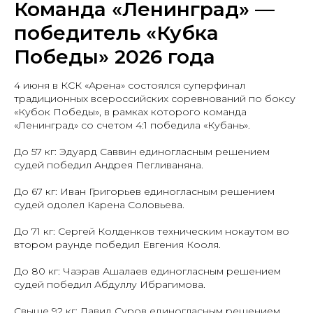
Команда «Ленинград» —
победитель «Кубка
Победы» 2026 года
4 июня в КСК «Арена» состоялся суперфинал
традиционных всероссийских соревнований по боксу
«Кубок Победы», в рамках которого команда
«Ленинград» со счетом 4:1 победила «Кубань».
До 57 кг: Эдуард Саввин единогласным решением
судей победил Андрея Пегливаняна.
До 67 кг: Иван Григорьев единогласным решением
судей одолел Карена Соловьева.
До 71 кг: Сергей Колденков техническим нокаутом во
втором раунде победил Евгения Кооля.
До 80 кг: Чаэрав Ашалаев единогласным решением
судей победил Абдуллу Ибрагимова.
Свыше 92 кг: Давид Суров единогласным решением