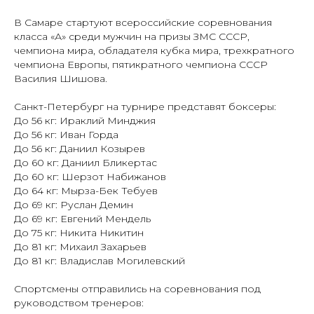
В Самаре стартуют всероссийские соревнования
класса «А» среди мужчин на призы ЗМС СССР,
чемпиона мира, обладателя кубка мира, трехкратного
чемпиона Европы, пятикратного чемпиона СССР
Василия Шишова.
⠀
Санкт-Петербург на турнире представят боксеры:
До 56 кг: Ираклий Минджия
До 56 кг: Иван Горда
До 56 кг: Даниил Козырев
До 60 кг: Даниил Бликертас
До 60 кг: Шерзот Набижанов
До 64 кг: Мырза-Бек Тебуев
До 69 кг: Руслан Демин
До 69 кг: Евгений Мендель
До 75 кг: Никита Никитин
До 81 кг: Михаил Захарьев
До 81 кг: Владислав Могилевский
⠀
Спортсмены отправились на соревнования под
руководством тренеров: