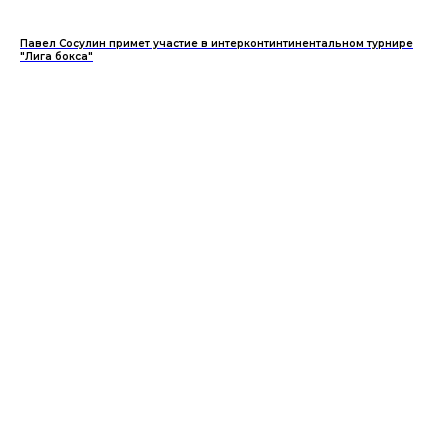
Павел Сосулин примет участие в интерконтинтинентальном турнире
"Лига бокса"