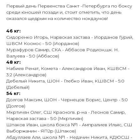
Первый день Первенства Санкт -Петербурга по боксу
среди юношей позади и, стоит отметить, что день
оказался щедрым на количество нокдаунов!
46 кг:
Сидоренко Игорь, Нарвская застава - Иорданов Гурий,
ШВСМ Космос - 5:0 (Иорданов)
Мурафуров Самир, СКА - Аббасов Родион,шк. Н.
Валуева - 5:0 (Аббасов)
48 кг:
Набиев Ренат, Комета - Александров Иван, КШВСМ -
3:2 (Александров)
Дебелый Никита, ШОН - Глебко Иван, КШВСМ - 5:0
(Дебелый)
54 кг:
Долгов Максим, ШОН - Чернецов Борис, Центр - 5:0
(Долгов)
Мкртичян Олег, СШ Красногв. р-на - Леонов Самир,
Нарвская застава - 5:0 (Мкртичян)
Шпаков Иван, школа бокса №1 - Ампралиев Ильяс, СШ
Выборжанин - ЯП2р (Шпаков)
Абдуллаев Али, школа №1 - Недачин Никита, КДЮСШ -