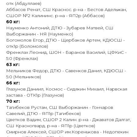
отк (Абдуллаев)
Аббасов Ренат, СШ Краснос. р-на - Бестов Адельжан,
СШОР №2 Калининс. р-на - ЯП2р (Аббасов)
60 кг:
Науменко Антоний, ДТЮ - Зубарев Матвей, СШ
Выборжанин - НЯ (Науменко)
Богомолов Егор, ДТЮ - Щербаков Артем, КДЮСШ -
отк1р (Боломолов)
Френклах Леонид, ШОН - Баранов Василий, ЦФКиС -
5:0 (Френклах)
63 кг:
Мельников Федор, ДТЮ - Савенков Данил, КДЮСШ -
5:0 (Мельников)
66 кг:
Глазунов Даниил, Космос - Сидякин Михаил, Нарвская
застава - ОТК1р (Глазунов)
70 кг:
Тагибеков Рустам, СШ Выборжанин - Гончаров
Савелий, ДТЮ - ЯП1р (Тагибеков)
Цветков Вадим, СШОР 2 Калин. р-на - Джаватов Далгат,
СШ Красногвард. р-на - ЯП1р (Цветков)
Смирнов Алексей, СШОР им.Коренькова - Недопекин