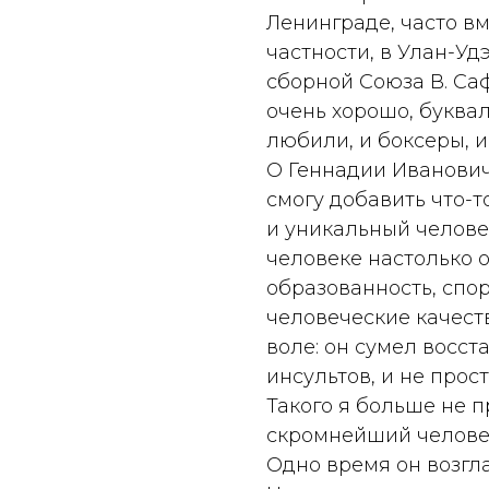
Ленинграде, часто вм
частности, в Улан-Уд
сборной Союза В. Са
очень хорошо, буквал
любили, и боксеры, и
О Геннадии Ивановиче
смогу добавить что-
и уникальный челове
человеке настолько 
образованность, спо
человеческие качеств
воле: он сумел восс
инсультов, и не прос
Такого я больше не 
скромнейший челове
Одно время он возгл