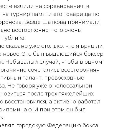
есте ездили на соревнования, в
э на турнир памяти его товарища по
фронова. Везде Шаткова принимали
ьно восторженно – его очень
 публика.
 сказано уже столько, что я вряд ли
то новое. Это был выдающийся боксер
к. Небывалый случай, чтобы в одном
органично сочетались всесторонняя
ртивный талант, превосходные
а. Не говоря уже о колоссальной
тановиться после трех тяжелейших
то восстановился, а активно работал.
припоминаю. И при этом он был
к.
авлял городскую Федерацию бокса.