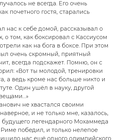
лучалось не всегда. Его очень
ак почетного гостя, старались
л нас к себе домой, рассказывал о
х, о том, как боксировал с Кассиусом
отрели как на бога в боксе. При этом
был очень скромный, приятный
чит, всегда подскажет. Помню, он с
орил: «Вот ты молодой, тренировки
а, а ведь кроме нас больше никто и
туте. Один ушёл в науку, другой
 вещами…»
анович не хвастался своими
 наверное, и не только мне, казалось,
я, будущего легендарного Мохаммеда
 Риме победил, и только нелепое
лишило нас ещё одного олимпийского