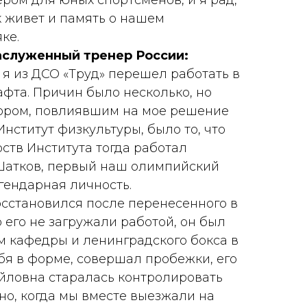
ром для юных спортсменов, и я рад,
к живет и память о нашем
ке.
аслуженный тренер России:
 я из ДСО «Труд» перешел работать в
афта. Причин было несколько, но
ром, повлиявшим на мое решение
Институт физкультуры, было то, что
ств Института тогда работал
Шатков, первый наш олимпийский
гендарная личность.
осстановился после перенесенного в
о его не загружали работой, он был
м кафедры и ленинградского бокса в
бя в форме, совершал пробежки, его
йловна старалась контролировать
чно, когда мы вместе выезжали на