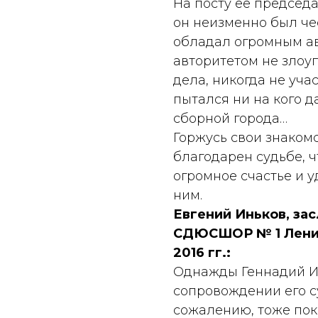
На посту ее председат
он неизменно был че
обладал огромным ав
авторитетом не злоуп
дела, никогда не учас
пытался ни на кого 
сборной города…
Горжусь свои знаком
благодарен судьбе, 
огромное счастье и у
ним.
Евгений Иньков, за
СДЮСШОР № 1 Ленин
2016 гг.:
Однажды Геннадий И
сопровождении его с
сожалению, тоже пок