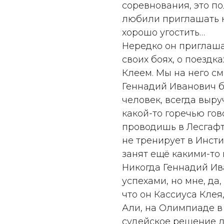
соревнования, это по
любили приглашать к
хорошо угостить…
Нередко он приглаша
своих боях, о поездка
Клеем. Мы на него см
Геннадий Иванович 
человек, всегда выру
какой-то горечью гов
проводишь в Лесгафт
не тренирует в Инсти
занят ещё какими-то
Никогда Геннадий Ив
успехами, но мне, да,
что он Кассиуса Кле
Али, на Олимпиаде в
судейское решение 