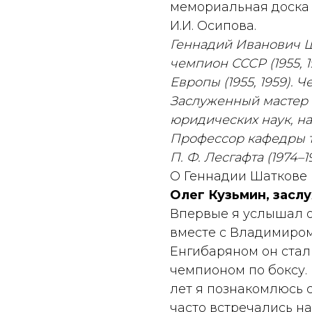
мемориальная доска в
И.И. Осипова.
Геннадий Иванович Ш
чемпион СССР (1955, 
Европы (1955, 1959). 
Заслуженный мастер с
юридических наук, на
Профессор кафедры т
П. Ф. Лесгафта (1974–1
О Геннадии Шаткове 
Олег Кузьмин, засл
Впервые я услышал о 
вместе с Владимиро
Енгибаряном он ста
чемпионом по боксу. 
лет я познакомлюсь 
часто встречались н