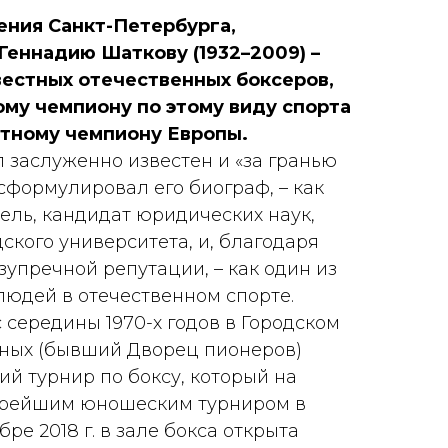
ения Санкт-Петербурга,
Геннадию Шаткову (1932–2009) –
вестных отечественных боксеров,
му чемпиону по этому виду спорта
ратному чемпиону Европы.
 заслуженно известен и «за гранью
сформулировал его биограф, – как
ель, кандидат юридических наук,
ского университета, и, благодаря
зупречной репутации, – как один из
людей в отечественном спорте.
с середины 1970-х годов в Городском
юных (бывший Дворец пионеров)
й турнир по боксу, который на
тарейшим юношеским турниром в
ре 2018 г. в зале бокса открыта