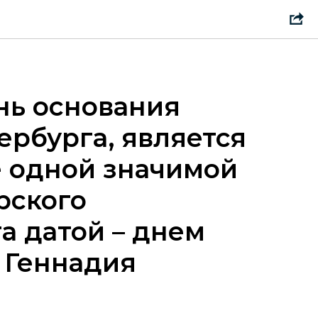
ень основания
ербурга, является
 одной значимой
рского
а датой – днем
 Геннадия