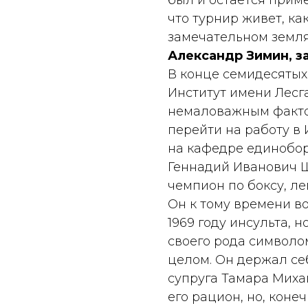
был и остается приме
что турнир живет, ка
замечательном земля
Александр Зимин, з
В конце семидесятых
Институт имени Лесг
немаловажным факто
перейти на работу в 
на кафедре единобор
Геннадий Иванович 
чемпион по боксу, ле
Он к тому времени в
1969 году инсульта, н
своего рода символо
целом. Он держал се
супруга Тамара Миха
его рацион, но, коне