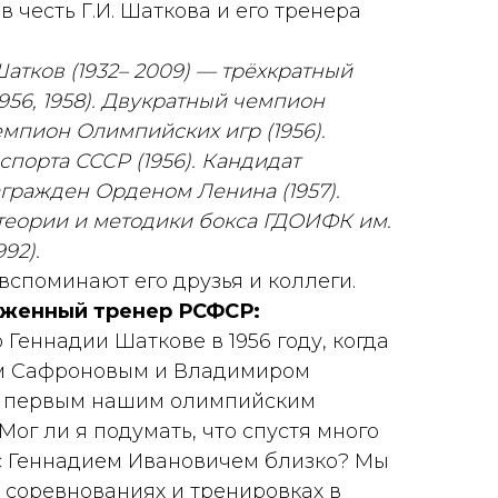
 честь Г.И. Шаткова и его тренера
атков (1932– 2009) — трёхкратный
1956, 1958). Двукратный чемпион
Чемпион Олимпийских игр (1956).
порта СССР (1956). Кандидат
гражден Орденом Ленина (1957).
еории и методики бокса ГДОИФК им.
992).
вспоминают его друзья и коллеги.
уженный тренер РСФСР:
Геннадии Шаткове в 1956 году, когда
м Сафроновым и Владимиром
л первым нашим олимпийским
Мог ли я подумать, что спустя много
с Геннадием Ивановичем близко? Мы
а соревнованиях и тренировках в