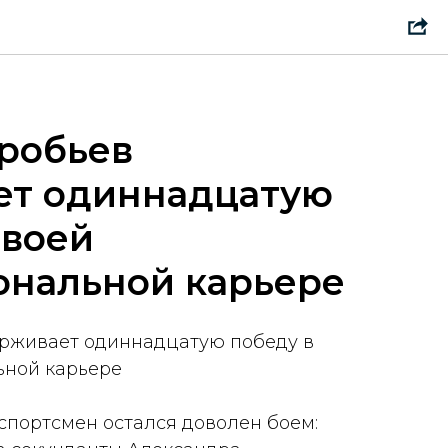
робьев
ет одиннадцатую
своей
ональной карьере
ерживает одиннадцатую победу в
ьной карьере
спортсмен остался доволен боем: