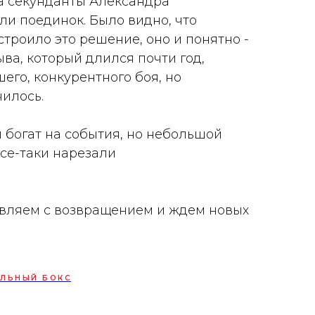
а секунданты Александра
ли поединок. Было видно, что
троило это решение, оно и понятно -
ва, который длился почти год,
его, конкурентного боя, но
чилось.
 богат на события, но небольшой
все-таки нарезали
вляем с возвращением и ждем новых
ЛЬНЫЙ БОКС